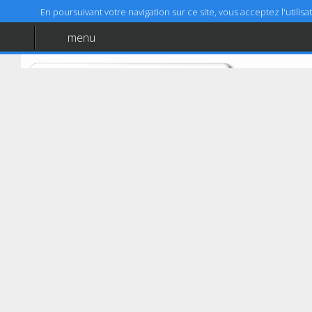
En poursuivant votre navigation sur ce site, vous acceptez l'utili
menu
Accueil
Aide
Mentions légales
Bondy
CONTRÔLE TECHNIQUE CHAPELAIN
30 rue Lucien Chapelain
93140
Bondy
06 27 94 51 23
Coordonnées GPS :
48,912491768947 (48°54'44,97")
Latitude :
2,4858666617616 (2°29'9,12")
Longitude :
Prendre RDV