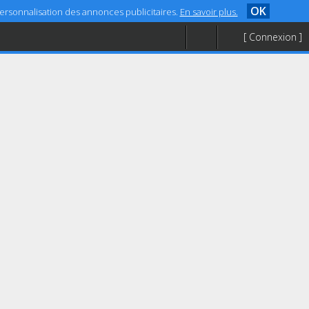
OK
 personnalisation des annonces publicitaires.
En savoir plus.
[ Connexion ]